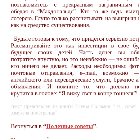
познакомитесь с прекрасным заграничным п
обедая в “Макдональдс”. Кто–то же ведь выиг
лотерею. Глупо только рассчитывать на выигрыш 
как на средство существования.
Будьте готовы к тому, что придется серьезно пот
Рассматривайте это как инвестиции в свое б
будущее своих детей. Часть денег вы обяз
потратите впустую, но это неизбежно — не ошиба
кто ничего не делает. Расходы необходимы: фот
почтовые отправления, e–mail, возможно 
английского или переводческие услуги, брачное а
объявления. И помните то, что должно по
крутится в голове: “Я вижу свет в конце тоннеля”!
текст представлен из книги Елены Соломон “101 совет
замуж за иностранца”.
Вернуться в
“
Полезные советы
”
.