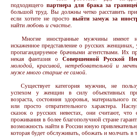
подходящего
партнера для брака за границе
большой труд. Вы должны четко расставить при
если хотите не просто
выйти замуж за иност
найти
любовь и счастье
.
Многие иностранные мужчины имеют не
искаженное представление о русских женщинах, 
пропагандируемое брачными агентствами. Их пр
некая фантазия о
Совершенной Русской Нев
молодой, красивой, нетребовательной и меч
муже много старше ее самой
.
Существует категория мужчин, не польз
успехом у женщин в силу объективных п
возраста, состояния здоровья, материального п
или просто отвратительного характера. Насл
сказок о русских невестах, они считают, что 
проживания в более благополучной стране гаран
возможность найти в России юную привлекательн
которая будет обслуживать, обожать и молчать в 