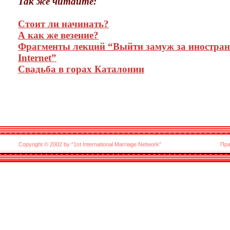
Так же читайте:
Стоит ли начинать?
А как же везение?
Фрагменты лекций “Выйти замуж за иностран
Internet”
Свадьба в горах Каталонии
Copyright © 2002 by “
1st International Marriage Network
”
Пра